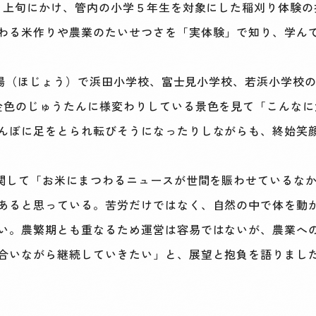
月上旬にかけ、管内の小学５年生を対象にした稲刈り体験の
わる米作りや農業のたいせつさを「実体験」で知り、学ん
の圃場（ほじょう）で浜田小学校、富士見小学校、若浜小学校
金色のじゅうたんに様変わりしている景色を見て「こんな
んぼに足をとられ転びそうになったりしながらも、終始笑
関して「お米にまつわるニュースが世間を賑わせているな
あると思っている。苦労だけではなく、自然の中で体を動
い。農繁期とも重なるため運営は容易ではないが、農業へ
合いながら継続していきたい」と、展望と抱負を語りまし