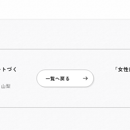
ートづく
「女性
一覧へ戻る
ツ山梨