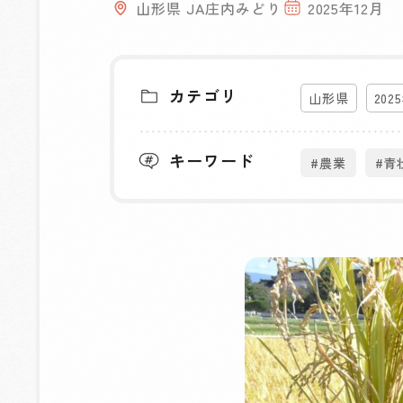
山形県 JA庄内みどり
2025年12月
カテゴリ
山形県
202
キーワード
#農業
#青