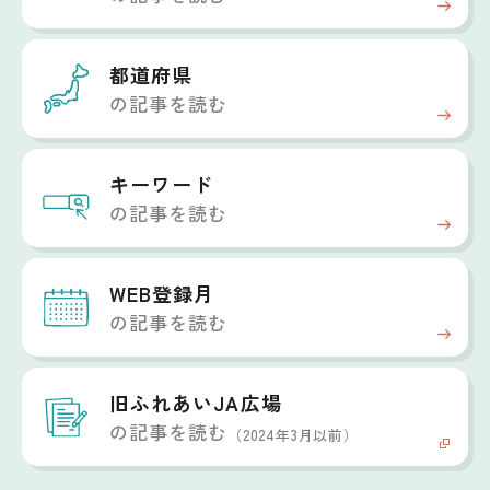
都道府県
の記事を読む
キーワード
の記事を読む
WEB登録月
の記事を読む
旧ふれあいJA広場
の記事を読む
（2024年3月以前）