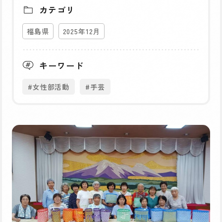
カテゴリ
福島県
2025年12月
キーワード
#女性部活動
#手芸