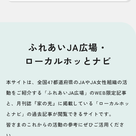
ふれあいJA広場・
ローカルホッとナビ
本サイトは、全国47都道府県のJAやJA女性組織の活
動をご紹介する「ふれあいJA広場」のWEB限定記事
と、月刊誌『家の光』に掲載している「ローカルホッ
とナビ」の過去記事が閲覧できるサイトです。
皆さまのこれからの活動の参考にぜひご活用くださ
い。