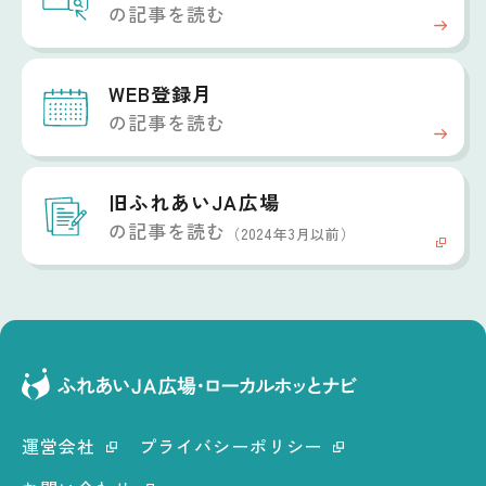
の記事を読む
WEB登録月
の記事を読む
旧ふれあいJA広場
の記事を読む
（2024年3月以前）
運営会社
プライバシーポリシー