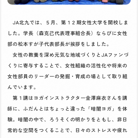
JA北九では、５月、第１２期女性大学を開校しま
した。学長（森克己代表理事組合長）ならびに女性
部の松本すが子代表部長が挨拶をしました。
女性の教養を深め元気な地域づくりとJAファンづ
くりに寄与することで、女性組織の活性化や将来の
女性部員のリーダーの発掘・育成の場として取り組
んでいます。
第１講はヨガインストラクター金澤麻衣さんを講
師に、ふだんとはちょっと違った「暗闇ヨガ」を体
験。暗闇の中で、ろうそくの明かりをともし、非日
常的な空間をつくることで、日々のストレスや疲れ