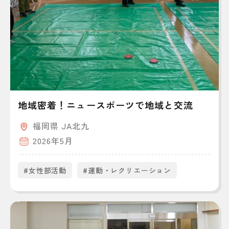
地域密着！ニュースポーツで地域と交流
福岡県 JA北九
2026年5月
#女性部活動
#運動・レクリエーション