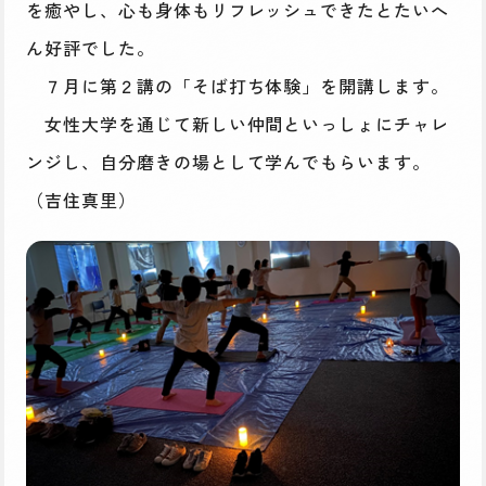
を癒やし、心も身体もリフレッシュできたとたいへ
ん好評でした。
７月に第２講の「そば打ち体験」を開講します。
女性大学を通じて新しい仲間といっしょにチャレ
ンジし、自分磨きの場として学んでもらいます。
（吉住真里）