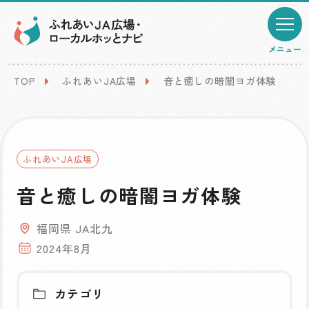
メニュー
TOP
ふれあいJA広場
音と癒しの暗闇ヨガ体験
ふれあいJA広場
音と癒しの暗闇ヨガ体験
福岡県 JA北九
2024年8月
カテゴリ