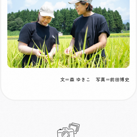
文＝森 ゆきこ 写真＝前田博史