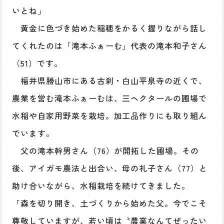
いとね」
黄金に色づき始めた稲穂をかるく握りながら話し
てくれたのは「滝本ふぁーむ」代表の滝本和子さん
（51）です。
福井県勝山市にある古刹・白山平泉寺の近くで、
農業を営む滝本ふぁーむは、三ヘクタールの圃場で
水稲や自家用野菜を栽培。加工品作りにも取り組ん
でいます。
父の滝本幹男さん（76）が開拓した圃場。その
後、アイガモ農法と出合い、母の礼子さん（77）と
助け合いながら、水稲栽培を続けてきました。
「森を切り開き、土づくりから始めた父。今でこそ
尊敬していますが、若い頃は〝農業なんてぜったい