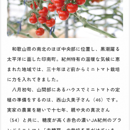
和歌山県の南北のほぼ中央部に位置し、黒潮躍る
太平洋に面した印南町。紀州特有の温暖な気候に恵
まれた地域では、三十年ほど前からミニトマト栽培
に力を入れてきました。
八月初旬、山間部にあるハウスでミニトマトの定
植の準備をするのは、西山久美子さん（46）です。
実家の農業を継いで十七年、親や夫の真次さん
（54）と共に、糖度が高く赤色の濃いJA紀州のブラ
ンドミニトマト「赤糖房」の栽培を手がけていま