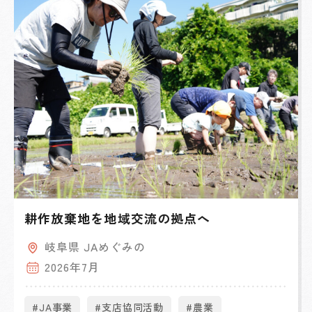
耕作放棄地を地域交流の拠点へ
岐阜県 JAめぐみの
2026年7月
#JA事業
#支店協同活動
#農業