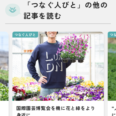
「つなぐ人びと」の他の
記事を読む
つなぐ人びと
つ
国際園芸博覧会を機に花と緑をより
身近に