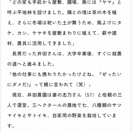
「どの家も手前から屋敷、圃場、奥には『ヤマ』と
呼ぶ平地林を設けました。隣との境は茶の木を植
え、さらに冬場は乾いた土が舞うため、風よけにタ
ケ、カシ、ケヤキを屋敷まわりに植えて、薪や建
材、農具に活用してきました」
長男だった井田さんは、大学卒業後、すぐに就農
の道へと進みました。
「他の仕事にも携わりたかったけどね。『ぜったい
にダメだ!』って親に言われて（笑）」
現在、井田農園は妻の志乃さん（57）と母親の三
人で運営。三ヘクタールの農地で七、八種類のサツ
マイモとサトイモ、自家用の野菜を栽培していま
す。