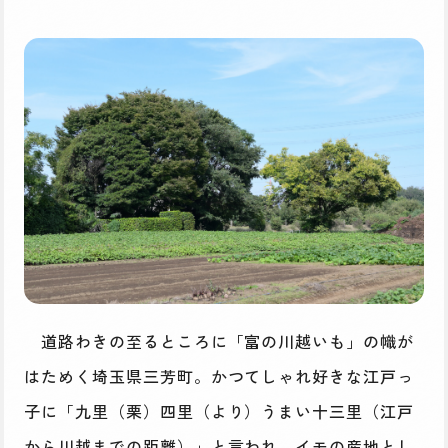
道路わきの至るところに「富の川越いも」の幟が
はためく埼玉県三芳町。かつてしゃれ好きな江戸っ
子に「九里（栗）四里（より）うまい十三里（江戸
から川越までの距離）」と言われ、イモの産地とし