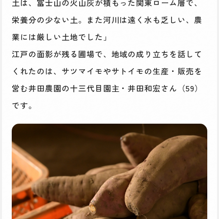
土は、富士山の火山灰が積もった関東ローム層で、
栄養分の少ない土。また河川は遠く水も乏しい、農
業には厳しい土地でした」
江戸の面影が残る圃場で、地域の成り立ちを話して
くれたのは、サツマイモやサトイモの生産・販売を
営む井田農園の十三代目園主・井田和宏さん（59）
です。