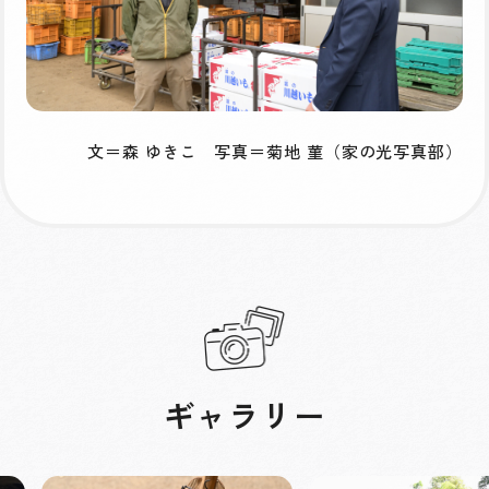
文＝森 ゆきこ 写真＝菊地 菫（家の光写真部）
ギャラリー