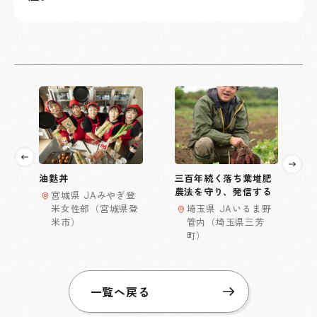
油麩丼
三百年続く落ち葉堆肥
農法を守り、発信する
宮城県 JAみやぎ登
米女性部（宮城県登
埼玉県 JAいるま野
米市）
管内（埼玉県三芳
町）
一覧へ戻る