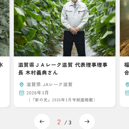
水
滋賀県ＪＡレーク滋賀 代表理事理事
福
長 木村義典さん
滋賀県 JAレーク滋賀
2026年3月
（『家の光』2026年3月号紙面掲載）
2
Previous
Next
3