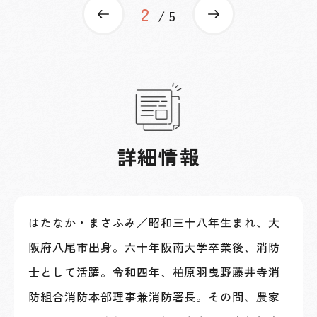
2
Previous
Next
5
詳細情報
はたなか・まさふみ／昭和三十八年生まれ、大
阪府八尾市出身。六十年阪南大学卒業後、消防
士として活躍。令和四年、柏原羽曳野藤井寺消
防組合消防本部理事兼消防署長。その間、農家