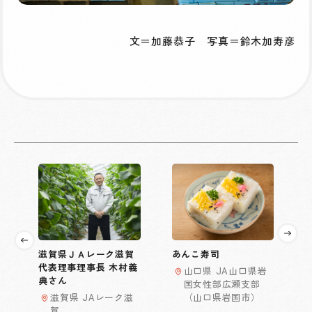
文＝加藤恭子 写真＝鈴木加寿彦
滋賀県ＪＡレーク滋賀
あんこ寿司
代表理事理事長 木村義
山口県 JA山口県岩
典さん
国女性部広瀬支部
滋賀県 JAレーク滋
（山口県岩国市）
賀