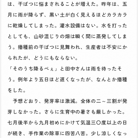
は、干ばつに悩まされることが増えた。昨年は、五
月に雨が降らず、黒い土が白く見えるほどカラカラ
に乾燥してしまった。灌水設備はない。水を打った
としても、山砂混じりの畑は瞬く間に蒸発してしま
う。播種前の干ばつに見舞われ、生産者は不安にか
られたが、どうにもならない。
「そのうち降るべぇ」と田中さんは雨を待ったそ
う。例年より五日ほど遅くなったが、なんとか播種
をした。
予想どおり、発芽率は激減。全体の二～三割が発
芽しなかった。さらに生育中の暑さも厳しかった。
七月後半から九月初めにかけて気温三〇度以上の日
が続き、手作業の除草に四苦八苦。少し涼しくなっ