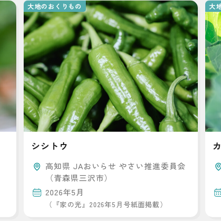
大地のおくりもの
大
シシトウ
高知県 JAおいらせ やさい推進委員会
（青森県三沢市）
2026年5月
（『家の光』2026年5月号紙面掲載）